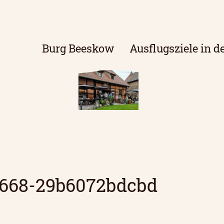
Burg Beeskow
Ausflugsziele in d
a668-29b6072bdcbd